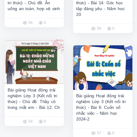
tri thức) - Chủ đề: Ăn
thức) - Bài 14: Góc học
uống an toàn, hợp vệ sinh
tập đáng yêu - Năm học
20
54
0
50
0
Bài giảng Hoạt động trải
nghiệm Lớp 3 (Kết nối tri
Bài giảng Hoạt động trải
thức) - Chủ đề: Thầy cô
nghiệm Lớp 3 (Kết nối tri
trong mắt em - Bài 12: Ch
thức) - Bài 6: Cuốn sổ
nhắc việc - Năm học
2024-2
54
0
57
0