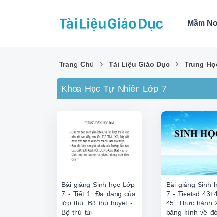
Mầm N
›
›
Trang Chủ
Tài Liệu Giáo Dục
Trung Họ
Khoa Học Tự Nhiên Lớp 7
Bài giảng Sinh học Lớp
Bài giảng Sinh 
7 - Tiết 1: Đa dạng của
7 - Tieetsd 43+4
lớp thú. Bộ thú huyệt -
45: Thực hành
Bộ thú túi
băng hình về đờ