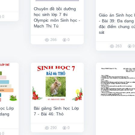
Chuyên đề bồi dưỡng
học sinh lớp 7 thi
Giáo án Sinh học 
0
Olympic môn Sinh học -
- Bài 39: Đa dạng
Mạch Thị Tú
đặc điểm chung c
sát
266
0
263
0
học Lớp
Bài giảng Sinh học Lớp
 dạng
7 - Bài 46: Thỏ
290
0
0