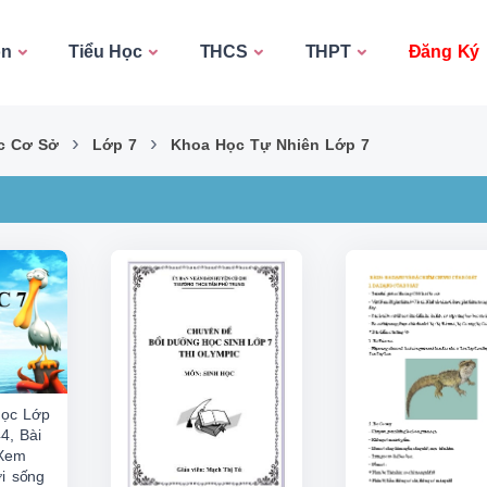
on
Tiểu Học
THCS
THPT
Đăng Ký
›
›
c Cơ Sở
Lớp 7
Khoa Học Tự Nhiên Lớp 7
học Lớp
4, Bài
 Xem
i sống