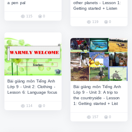
a pen pal
other planets - Lesson 1:
Getting started + Listen
115
0
119
0
Bài giảng môn Tiếng Anh
Lớp 9 - Unit 2: Clothing -
Bài giảng môn Tiếng Anh
Lesson 6: Language focus
Lớp 9 - Unit 3: A trip to
the countryside - Lesson
1: Getting started + List
114
0
157
0