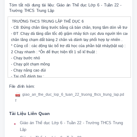
Tóm tắt nội dung tài liệu: Giáo án Thể dục Lớp 6 - Tuần 22 -
Trường THCS Trung Lập
 TRƯỜNG THCS TRUNG LẬP THỂ DỤC 6 

- CB :Đứng chân lăng trước bằng cả bàn chân, trọng tâm dòn về trước ,2 
- ĐT :Chạy đà tăng dần tốc độ giậm nhảy tích cực đưa người lên cao ra tr
chân lăng chạm đất bàng 2 chân và đánh tay phối hợp tự nhiên . 

* Củng cố : các động tác bổ trợ đã học của phần bật nhảy(bật xa) : 

2 Chạy nhanh : *Ôn để thực hiện tốt 1 số kĩ thuật : 

- Chạy bước nhỏ 

- Chạy gót chạm mông 

- Chạy nâng cao đùi 

- Tại chỗ đánh tay : 

* Học xuất phát cao chạy nhanh 20m-30m : 

File đính kèm:
+ Động tác : 

giao_an_the_duc_lop_6_tuan_22_truong_thcs_trung_lap.pd
C. Phần kết thúc : 

f
1.Thả lỏng. 

- Thực hiện 1 số động tác hồi tĩnh : vươn thở , tay, chân,toàn thân, điều ho
Tài Liệu Liên Quan
 TRƯỜNG THCS TRUNG LẬP THỂ DỤC 6 

- CB :Đứng chân lăng trước bằng cả bàn chân, trọng tâm dòn về trước ,2 
Giáo án Thể dục Lớp 6 - Tuần 22 - Trường THCS Trung
- ĐT :Chạy đà tăng dần tốc độ giậm nhảy tích cực đưa người lên cao ra tr
Lập
chân lăng chạm đất bàng 2 chân và đánh tay phối hợp tự nhiên . 
