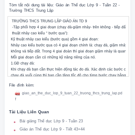
Tóm tắt nội dung tài liệu: Giáo án Thể dục Lớp 9 - Tuần 22 -
Trường THCS Trung Lập
 TRƯỜNG THCS TRUNG LẬP GIÁO ÁN TD 9 

 -Tập phối hợp 4 giai đoạn (chạy đà-giậm nhảy- trên không - tiếp đất (của 
 thuật nhảy cao kiểu “ bước qua”): 

Kỹ thuật nhảy cao kiểu (bước qua) gồm 4 giai đoạn: 

Nhảy cao kiểu bước qua có 4 giai đoạn chính là: chạy đà, giậm nhảy, bay 
không và tiếp đất. Trong 4 giai đoàn thì giai đoạn giậm nhảy là quan trọng 
Mỗi giai đoạn cần có những kỹ năng riêng của nó. 

1.GĐ chạy đà: 

Khi chạy đà bạn cần thực hiện động tác đo đà. Xác định các bước chạy đ
chạy đà vuối cùng thì bạn cần tăng tốc độ cho từng bước chạy bằng cách 
sau kết hợp với nâng thân. Sau đó tiếp tục duy trì tốc độ này cho tới khi th
File đính kèm:
động tác giậm nhảy. Một số bước chạy đà bằng đầu tốc độ, độ dài bằng 
giao_an_the_duc_lop_9_tuan_22_truong_thcs_trung_lap.pd
trước. Riêng ở 3 bước chạy đà cuối cùng thì chân bằng gót bàn chân. 

f
Bước chạy đà đầu tiên: Trong 3 bước chạy cuối thì bạn bước chân chạy d
bước trước đó và đặt gót bàn chân chạm đất trước. 

Tài Liệu Liên Quan
Bước chạy đà thứ 2: xong bước chạy đầu tiên thì bạn cần đưa thật nhanh 
phía trước để thực hiện bước chạy đà thứ 2, bước chạy này dài nhất tron
Bài giảng Thể dục Lớp 9 - Tuần 23
cuối cùng. 

Giáo án Thể dục Lớp 9 - Tiết 43+44
Bước chạy thứ 3: Bạn chủ động đưa chân giậm nhảy cùng với phần hông